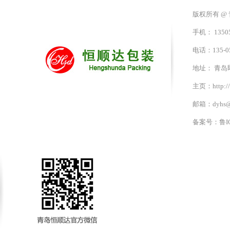
版权所有 @
手机： 13505
电话：135-05
地址： 青
主页：http://
邮箱：dyhs@
备案号：
鲁I