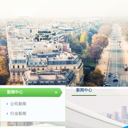
新闻中心
新闻中心
公司新闻
吸塑包装在包装市场中具
吸塑包装在包装市场中所具有
行业新闻
大力提高产品吸塑包装在