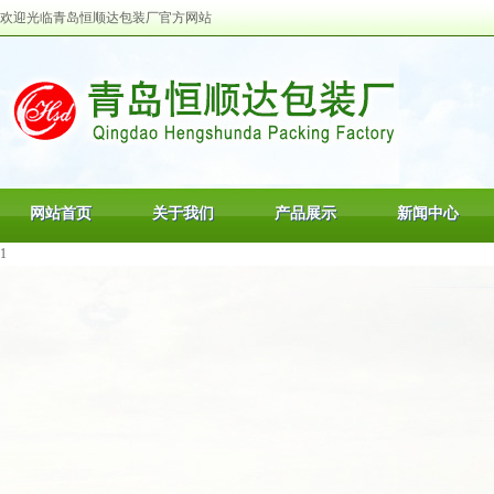
欢迎光临青岛恒顺达包装厂官方网站
网站首页
关于我们
产品展示
新闻中心
1