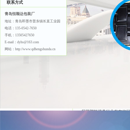
随着大型超级自选商场、连销
联系方式
PE吸塑包装的线性报价续
青岛恒顺达包装厂
纽约原油价格上涨，亚洲石脑
地址：青岛即墨市普东镇长直工业园
奢华包装屡禁不止 朴素包
电话：135-0542-7650
中秋刚过，国庆在即，厂家商
手机：13505427650
E-mail：dyhs@163.com
切熟食要用厚片吸塑塑料
网站：http://www.qdhengshunda.cn
香港美食家蔡澜在博客中提到
谈谈包装行业设备改造的
吸塑包装行业设备的技术改造
国内产品吸塑包装的一般
1、主题内容与适用范围（ 吸
全球塑胶网连续三年荣膺中国
每年一度的“中国行业电子商务网站
我国塑料模具行业存在的
我国塑料模具行业与其发展需
欧盟新指令加快杭企转型