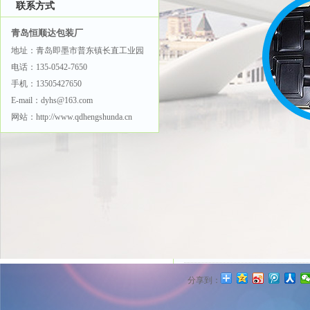
个事项需要注意：
联系方式
青岛恒顺达包装厂
1、纸卡表面一定要过吸塑
地址：青岛即墨市普东镇长直工业园
电话：135-0542-7650
2、吸塑泡壳，应当采用P
手机：13505427650
E-mail：dyhs@163.com
3、因为是将泡壳粘在纸
网站：http://www.qdhengshunda.cn
网站关键词：吸塑厂家
吸塑
文章地址：http://www.qdheng
分享到：
上一条：
吸