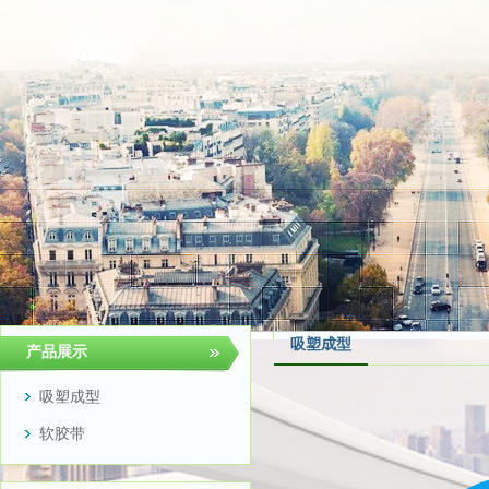
吸塑成型
产品展示
吸塑成型
防静电pet吸塑制品
软胶带