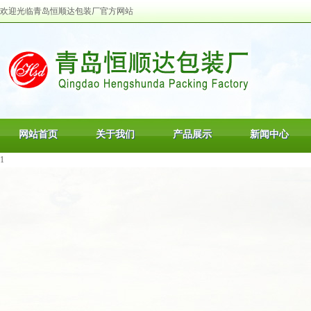
欢迎光临青岛恒顺达包装厂官方网站
网站首页
关于我们
产品展示
新闻中心
1