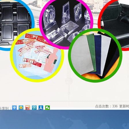
使用价值的包装商品，其主要具备下列运用特性：
1、植绒吸塑托关键原材料是PS原材料，再开展植毛，就是说在原材
植绒吸塑商品。
2、从感官上而言，植绒吸塑托包装属于比较高端的物品包装，如巧克
吸塑包装。
3、植绒吸塑商品外型美观大方，颜色繁多，按物品形象害可选择不同
关键词：吸塑模具 吸塑包装
植绒吸塑托
文章地址：http://www.qdhengshunda.cn/content/?398.html
点击次数：
336
更新时间：
分享到：
上一条：
吸塑模具中石膏模的作用
下一条：
吸塑模
相关文章