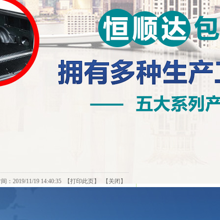
料表层上放胶粘贴一层薄薄幼毛，产生了
力、保健品、护肤品、手表盒及酒水的
的颜色，让商品更加具备吸引力。
2019/11/19 14:40:35 【
打印此页
】 【
关闭
】
具材料选用原则