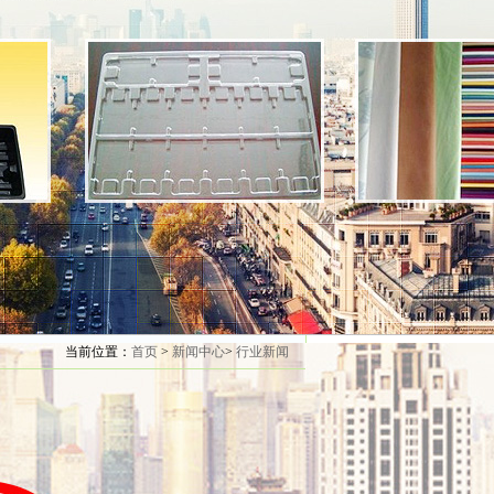
当前位置：
首页
>
新闻中心
>
行业新闻
特点
为底托使用。但植绒吸塑托包装属于很有