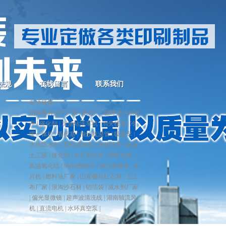
吸塑包装盒在玩具包装方面的优势
植绒吸塑托的主要用途
吸塑模具形状设计的重要性
法规
在线留言
联系我们
友情链接：
消毒餐具生产厂家
|
纸托厂
|
循环排污水处
理
|
催化剂
|
加油站洗车机
|
消失模具
|
冷
暖一体机
|
香槟塞
|
抽沙疏浚管
|
吸粪车
|
水性防水剂
|
塑料造粒机
|
热收缩带
|
防渗
土工膜
|
催化剂
|
水环真空泵
|
塑料包角
|
高温氧化铝
|
MBR膜组件
|
抽沙疏浚管
|
木
片机
|
燃料油厂家
|
山东樱花红石材
|
土工
布厂家
|
浪淘沙石材
|
铝箔袋
|
减水剂厂家
|
偏光显微镜
|
超声波清洗线
|
湖南轴流风
机
|
直流电机
|
水环真空泵
|