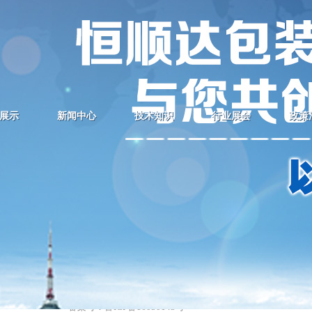
吸塑厂家半泡壳包装要点
吸塑厂家加工时的四个要点
吸塑包装对于产品销售的帮助
吸塑模具试模及修模要点
植绒吸塑托的选用注意事项
吸塑模具片材选择的重要性
吸塑厂家加工食品吸塑盘的原料分类
展示
新闻中心
技术知识
行业展会
政策
版权所有 @ 青岛恒顺达包装厂
手机： 13505427650
电话：135-0542-7650 传 真：0532-83530177
地址： 青岛即墨市普东镇长直工业园
主页：http://www.qdhengshunda.cn
邮箱：dyhs@163.com
备案号：
鲁ICP备16050143号